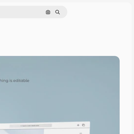
画像で検索
検索