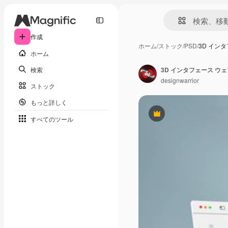
作成
ホーム
/
ストック
/
PSD
/
3D イン
ホーム
検索
3D インタフェース ウ
designwarrior
ストック
もっと詳しく
Premium
すべてのツール