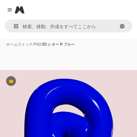
Magnific
Close menu
画像で
ホーム
/
ストック
/
PSD
/
3D レター R ブルー
Premium