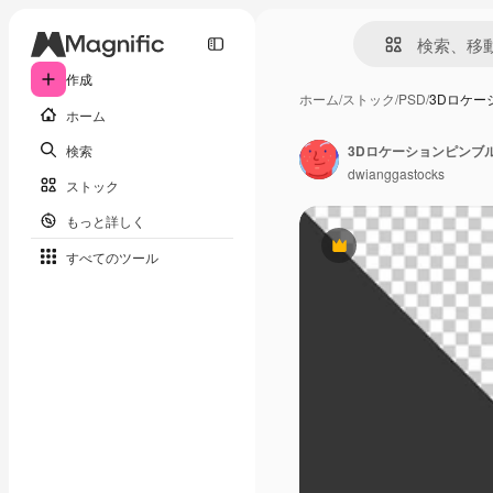
作成
ホーム
/
ストック
/
PSD
/
3Dロケ
ホーム
検索
3Dロケーションピンブ
dwianggastocks
ストック
もっと詳しく
Premium
すべてのツール