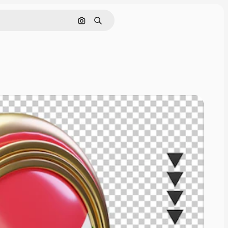
画像で検索
検索