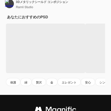
3Dメタリックシールド コンポジション
Ramli Studio
あなたにおすすめのPSD
保護
緑
贅沢
金
エレガント
安心
シンボ