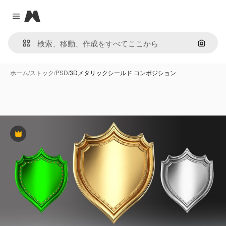
Magnific
Close menu
画像で
ホーム
/
ストック
/
PSD
/
3Dメタリックシールド コンポジション
Premium