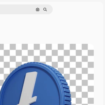
画像で検索
検索