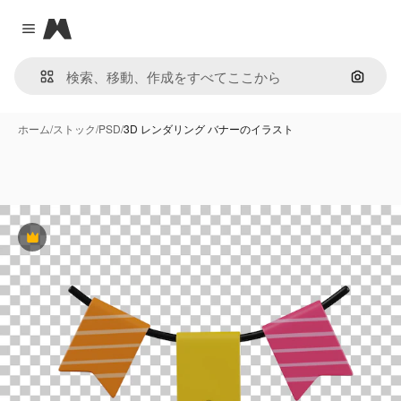
Magnific
Close menu
画像で
ホーム
/
ストック
/
PSD
/
3D レンダリング バナーのイラスト
Premium