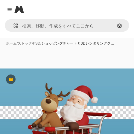
Magnific
Close menu
画像で
ホーム
/
ストック
/
PSD
/
ショッピングチャートと3Dレンダリングク…
Premium