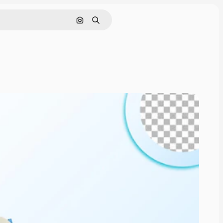
画像で検索
検索