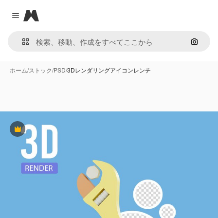
Magnific
Close menu
画像で
ホーム
/
ストック
/
PSD
/
3Dレンダリングアイコンレンチ
Premium