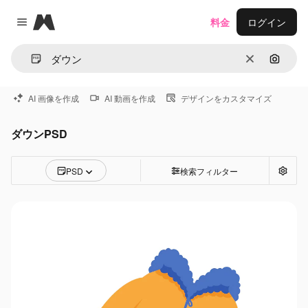
Magnific
料金
ログイン
Close menu
消去
画像で
AI 画像を作成
AI 動画を作成
デザインをカスタマイズ
ダウンPSD
PSD
検索フィルター