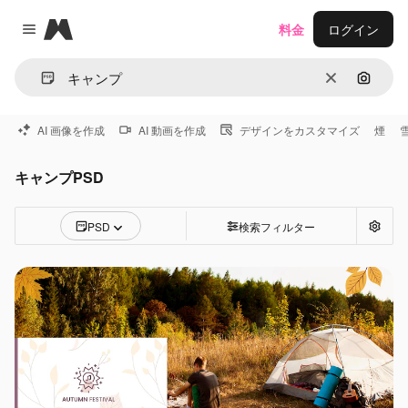
Magnific
料金
ログイン
Close menu
消去
画像で
AI 画像を作成
AI 動画を作成
デザインをカスタマイズ
煙
キャンプPSD
PSD
検索フィルター