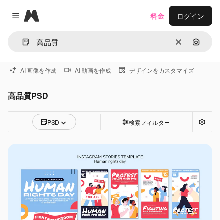
Magnific
料金
ログイン
Close menu
消去
画像で
AI 画像を作成
AI 動画を作成
デザインをカスタマイズ
高品質PSD
PSD
検索フィルター