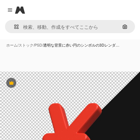
Magnific
Close menu
画像で
ホーム
/
ストック
/
PSD
/
透明な背景に赤い円のシンボルの3Dレンダ…
Premium