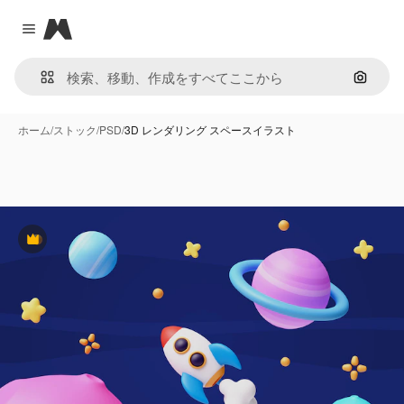
Magnific
Close menu
画像で
ホーム
/
ストック
/
PSD
/
3D レンダリング スペースイラスト
Premium