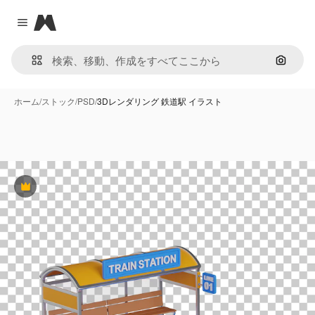
Magnific
Close menu
画像で
ホーム
/
ストック
/
PSD
/
3Dレンダリング 鉄道駅 イラスト
Premium