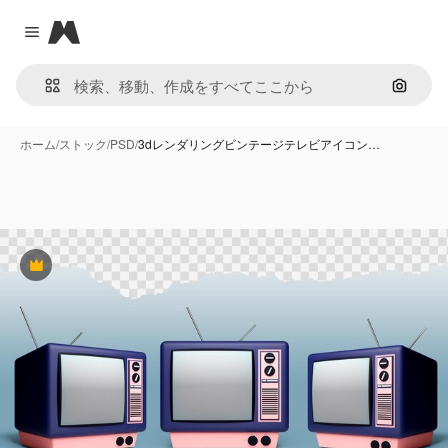
Magnific
Close menu
画像で
ホーム
/
ストック
/
PSD
/
3dレンダリングビンテージテレビアイコン…
Premium