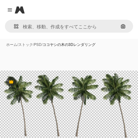
Magnific
Close menu
画像で
ホーム
/
ストック
/
PSD
/
ココヤシの木の3Dレンダリング
Premium