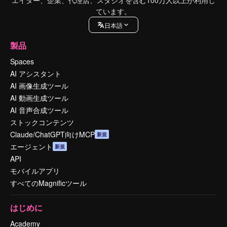
エイター、企業、代理店、スタジオを含む100万人以上が利用し
ています。
日本語
製品
Spaces
AI アシスタント
AI 画像生成ツール
AI 動画生成ツール
AI 音声合成ツール
ストックコンテンツ
Claude/ChatGPT向けMCP
新規
エージェント
新規
API
モバイルアプリ
すべてのMagnificツール
はじめに
Academy