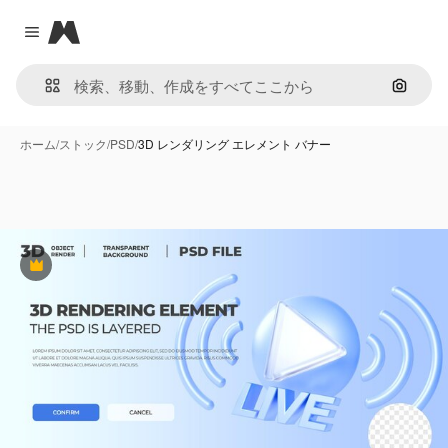
Magnific
Close menu
画像で
ホーム
/
ストック
/
PSD
/
3D レンダリング エレメント バナー
Premium