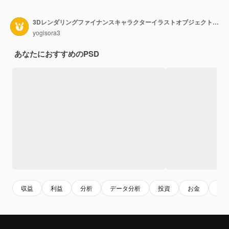
3Dレンダリングファイナンスキャラクターイラストオブジェクトプレミアムpsd
yogisora3
あなたにおすすめのPSD
収益
利益
分析
データ分析
投資
お金
経