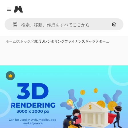
Magnific
Close menu
画像で
ホーム
/
ストック
/
PSD
/
3Dレンダリングファイナンスキャラクター…
Premium