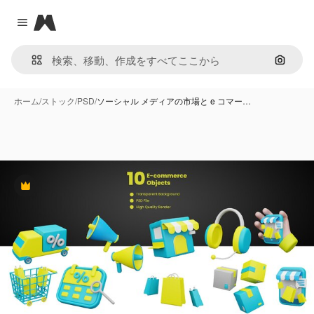
Magnific
Close menu
画像で
ホーム
/
ストック
/
PSD
/
ソーシャル メディアの市場と e コマー…
Premium