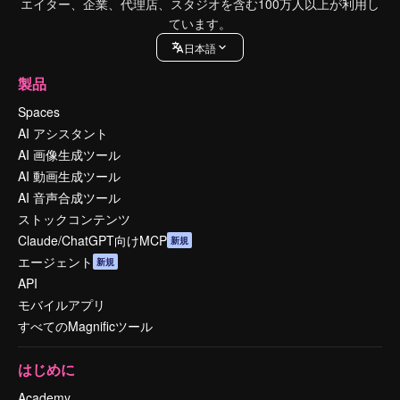
エイター、企業、代理店、スタジオを含む100万人以上が利用し
ています。
日本語
製品
Spaces
AI アシスタント
AI 画像生成ツール
AI 動画生成ツール
AI 音声合成ツール
ストックコンテンツ
Claude/ChatGPT向けMCP
新規
エージェント
新規
API
モバイルアプリ
すべてのMagnificツール
はじめに
Academy