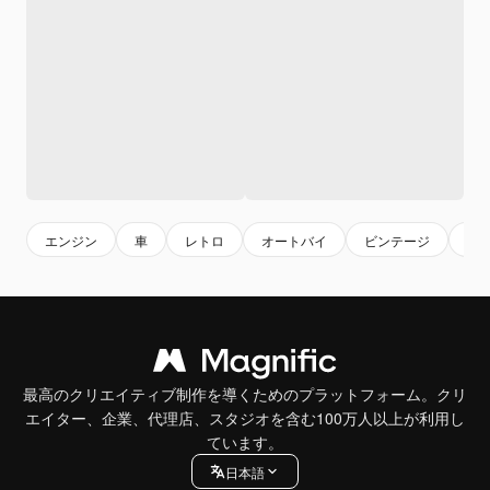
エンジン
車
レトロ
オートバイ
ビンテージ
乗
最高のクリエイティブ制作を導くためのプラットフォーム。クリ
エイター、企業、代理店、スタジオを含む100万人以上が利用し
ています。
日本語