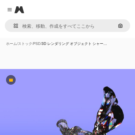
Magnific
Close menu
画像で
ホーム
/
ストック
/
PSD
/
3D レンダリング オブジェクト シャー…
Premium