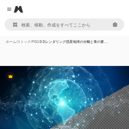
Magnific
Close menu
画像で
ホーム
/
ストック
/
PSD
/
3 Dレンダリング惑星地球の分離と青の要…
Premium