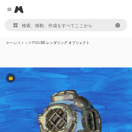
Magnific
Close menu
画像で
ホーム
/
ストック
/
PSD
/
3D レンダリング オブジェクト
Premium