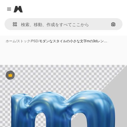
Magnific
Close menu
画像で
ホーム
/
ストック
/
PSD
/
モダンなスタイルの小さな文字mの3dレン…
Premium