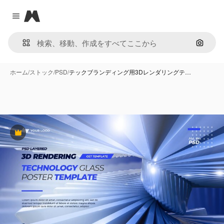
Magnific
Close menu
画像で
ホーム
/
ストック
/
PSD
/
テックブランディング用3Dレンダリングテ…
Premium