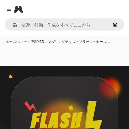
Magnific
Close menu
画像で
ホーム
/
ストック
/
PSD
/
3Dレンダリングテキストフラッシュセール…
Premium