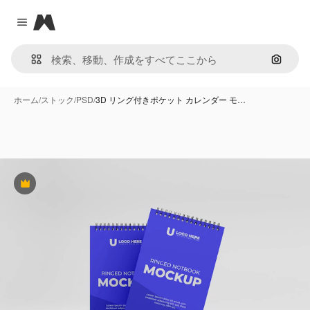
Magnific
Close menu
画像で
ホーム
/
ストック
/
PSD
/
3D リング付きポケット カレンダー モ…
Premium