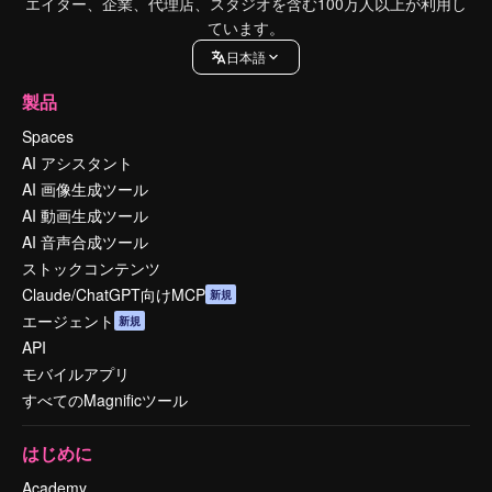
エイター、企業、代理店、スタジオを含む100万人以上が利用し
ています。
日本語
製品
Spaces
AI アシスタント
AI 画像生成ツール
AI 動画生成ツール
AI 音声合成ツール
ストックコンテンツ
Claude/ChatGPT向けMCP
新規
エージェント
新規
API
モバイルアプリ
すべてのMagnificツール
はじめに
Academy