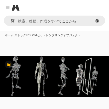
Magnific
Close menu
画像で
ホーム
/
ストック
/
PSD
/
3dセットレンダリングオブジェクト
Premium