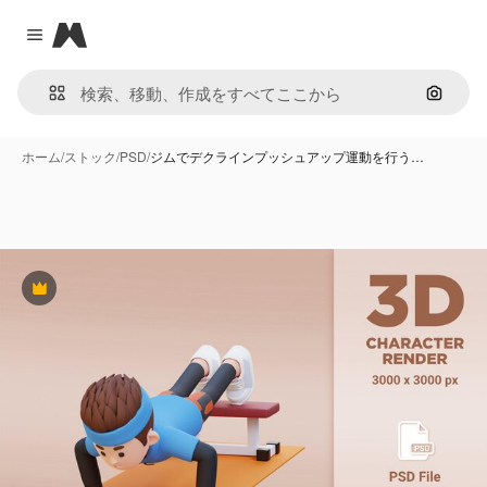
Magnific
Close menu
画像で
ホーム
/
ストック
/
PSD
/
ジムでデクラインプッシュアップ運動を行う…
Premium