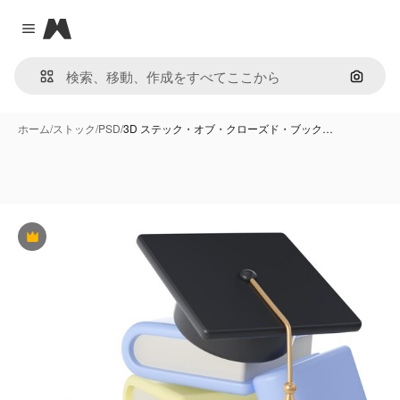
Magnific
Close menu
画像で
ホーム
/
ストック
/
PSD
/
3D ステック・オブ・クローズド・ブック…
Premium