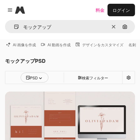
Magnific
料金
ログイン
Close menu
消去
画像で
AI 画像を作成
AI 動画を作成
デザインをカスタマイズ
名刺
モックアップPSD
PSD
検索フィルター