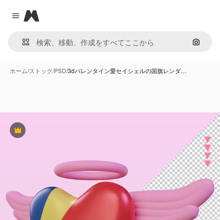
Magnific
Close menu
画像で
ホーム
/
ストック
/
PSD
/
3dバレンタイン愛セイシェルの国旗レンダ…
Premium