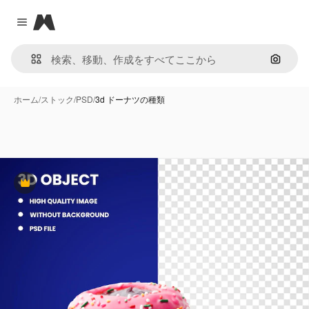
Magnific
Close menu
画像で
ホーム
/
ストック
/
PSD
/
3d ドーナツの種類
Premium