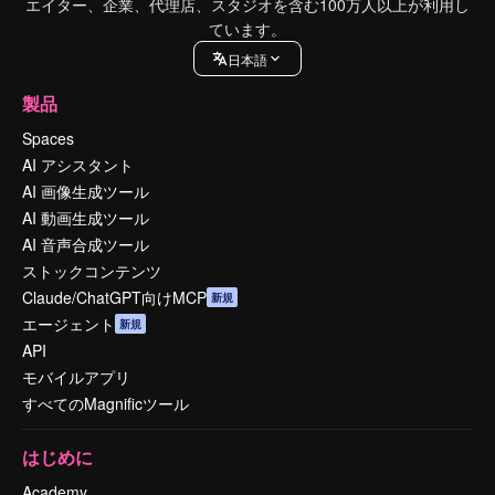
エイター、企業、代理店、スタジオを含む100万人以上が利用し
ています。
日本語
製品
Spaces
AI アシスタント
AI 画像生成ツール
AI 動画生成ツール
AI 音声合成ツール
ストックコンテンツ
Claude/ChatGPT向けMCP
新規
エージェント
新規
API
モバイルアプリ
すべてのMagnificツール
はじめに
Academy