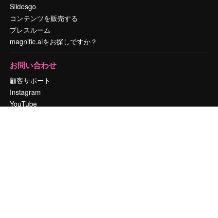
Slidesgo
コンテンツを販売する
プレスルーム
magnific.aiをお探しですか？
お問い合わせ
顧客サポート
Instagram
YouTube
LinkedIn
TikTok
Discord
X
Reddit
Copyright © 2010-
2026
Freepik Company S.L.U.
無断複写・転載を禁じま
す
.