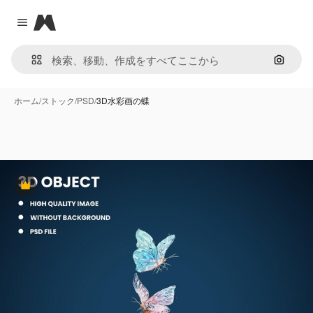
Magnific
Close menu
画像で
ホーム
/
ストック
/
PSD
/
3D水彩画の蝶
Premium