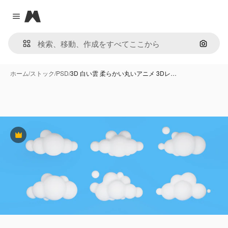
Magnific
Close menu
画像で
ホーム
/
ストック
/
PSD
/
3D 白い雲 柔らかい丸いアニメ 3Dレ…
Premium