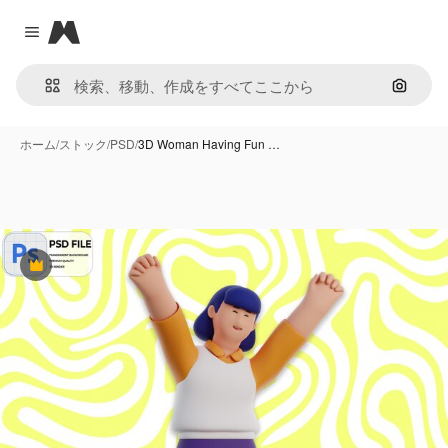
Magnific
Close menu
画像で
ホーム
/
ストック
/
PSD
/
3D Woman Having Fun …
Premium