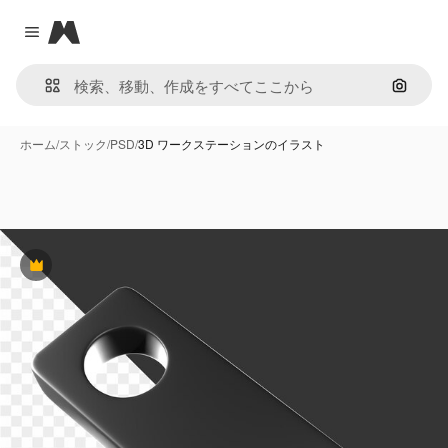
Magnific
Close menu
画像で
ホーム
/
ストック
/
PSD
/
3D ワークステーションのイラスト
Premium