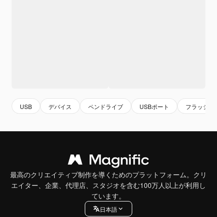
USB
デバイス
ペンドライブ
USBポート
フラッシュ
最高のクリエイティブ制作を導くためのプラットフォーム。クリ
エイター、企業、代理店、スタジオを含む100万人以上が利用し
ています。
日本語