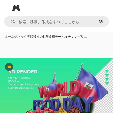
Magnific
Close menu
画像で
ホーム
/
ストック
/
PSD
/
3 d の世界食糧デー ハイチ レンダリ…
Premium