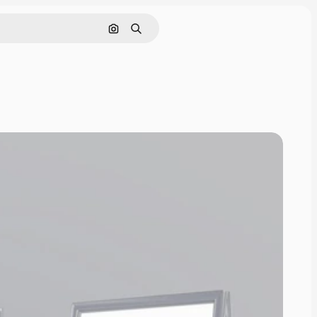
画像で検索
検索