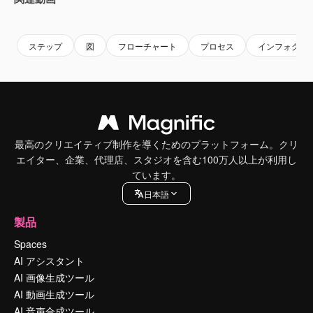
Premium
Premium
Premium
Premium
ステップ
図
フローチャート
プロセス
インフォグラ
最高のクリエイティブ制作を導くためのプラットフォーム。クリ
エイター、企業、代理店、スタジオを含む100万人以上が利用し
ています。
日本語
製品
Spaces
AI アシスタント
AI 画像生成ツール
AI 動画生成ツール
AI 音声合成ツール