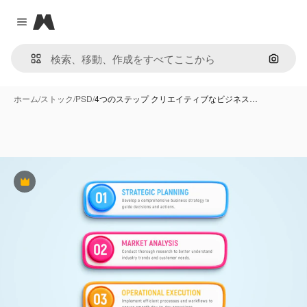
Magnific
Close menu
画像で
ホーム
/
ストック
/
PSD
/
4つのステップ クリエイティブなビジネス…
Premium