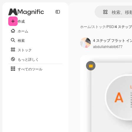
作成
ホーム
/
ストック
/
PSD
/
4 ステッ
ホーム
検索
4 ステップ フラット 
abdullahhabib677
ストック
もっと詳しく
Premium
すべてのツール