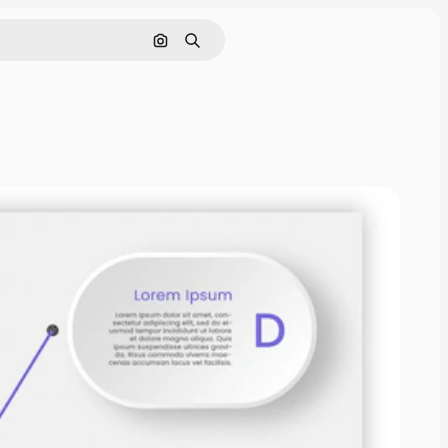
画像で検索
検索