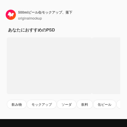
500mlビール缶モックアップ、落下
originalmockup
あなたにおすすめのPSD
飲み物
モックアップ
ソーダ
飲料
缶ビール
ビ