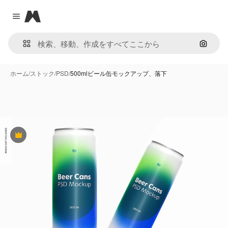
Magnific
Close menu
画像で
ホーム
/
ストック
/
PSD
/
500mlビール缶モックアップ、落下
Premium