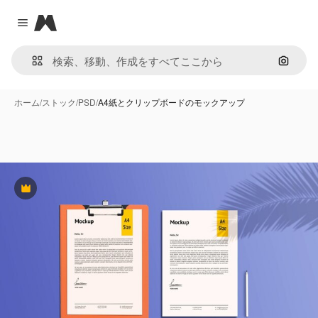
Magnific
Close menu
画像で
ホーム
/
ストック
/
PSD
/
A4紙とクリップボードのモックアップ
Premium