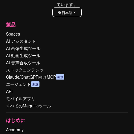
ています。
日本語
製品
Spaces
AI アシスタント
AI 画像生成ツール
AI 動画生成ツール
AI 音声合成ツール
ストックコンテンツ
Claude/ChatGPT向けMCP
新規
エージェント
新規
API
モバイルアプリ
すべてのMagnificツール
はじめに
Academy