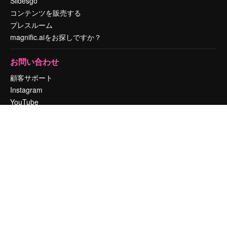
Slidesgo
コンテンツを販売する
プレスルーム
magnific.aiをお探しですか？
お問い合わせ
顧客サポート
Instagram
YouTube
LinkedIn
TikTok
Discord
X
Reddit
Copyright © 2010-
2026
Freepik Company S.L.U.
無断複写・転載を禁じま
す
.