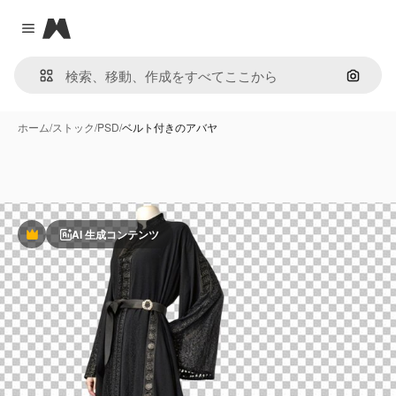
Magnific
Close menu
画像で
ホーム
/
ストック
/
PSD
/
ベルト付きのアバヤ
AI 生成コンテンツ
Premium