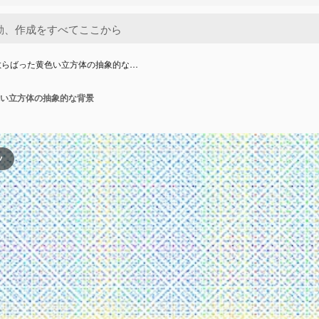
散らばった黄色い立方体の抽象的な…
い立方体の抽象的な背景
ツ