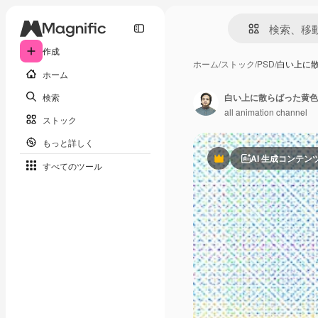
作成
ホーム
/
ストック
/
PSD
/
白い上に
ホーム
検索
白い上に散らばった黄色
all animation channel
ストック
もっと詳しく
AI 生成コンテン
Premium
すべてのツール