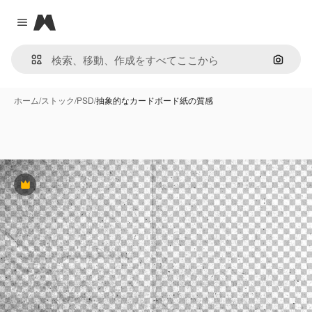
Magnific
Close menu
画像で
ホーム
/
ストック
/
PSD
/
抽象的なカードボード紙の質感
Premium