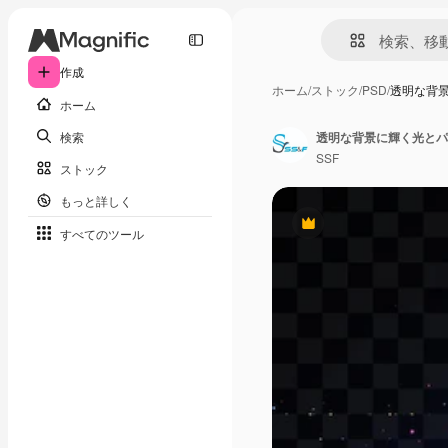
作成
ホーム
/
ストック
/
PSD
/
透明な背
ホーム
検索
透明な背景に輝く光とパ
SSF
ストック
もっと詳しく
Premium
すべてのツール