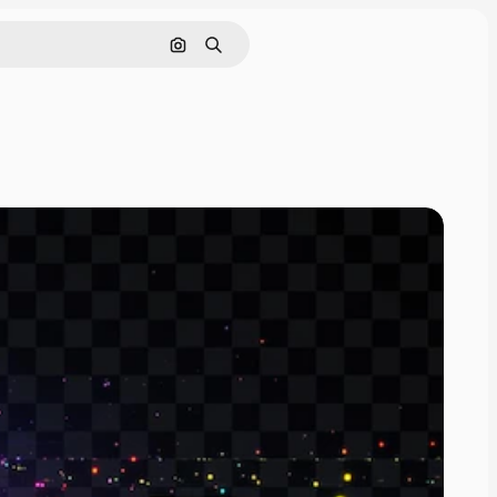
画像で検索
検索