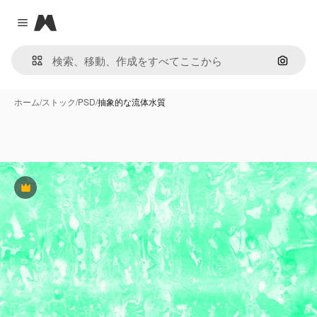
Magnific
Close menu
画像で
ホーム
/
ストック
/
PSD
/
抽象的な流体水質
Premium