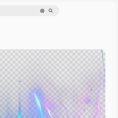
画像で検索
検索