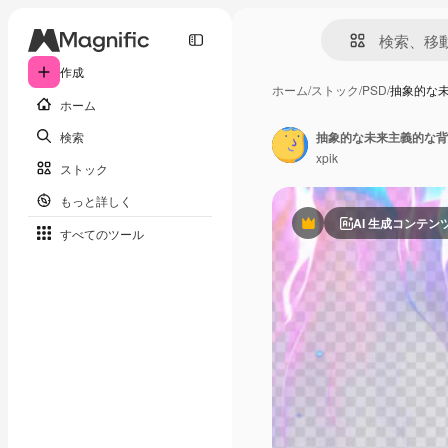
作成
ホーム
/
ストック
/
PSD
/
抽象的な
ホーム
検索
抽象的な未来主義的な背
xpik
ストック
もっと詳しく
AI 生成コンテン
Premium
すべてのツール