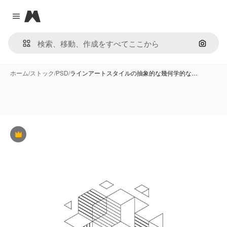
Magnific
Close menu
画像で
ホーム
/
ストック
/
PSD
/
ラインアートスタイルの抽象的な幾何学的な…
Premium